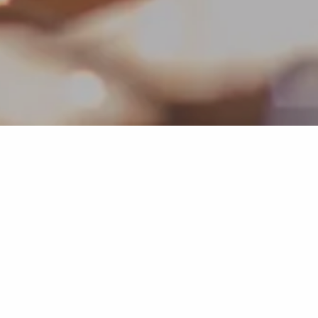
13.12.2026 - 14.12.2026
Wenn das Beste aus Vorweihnachtszeit, Hygge und
Genuss zusammenkommt, dann nennt man das
Julefrokost. Diesen festen Bestandteil der
dänischen Adventszeit erleben Sie auch im Hotel